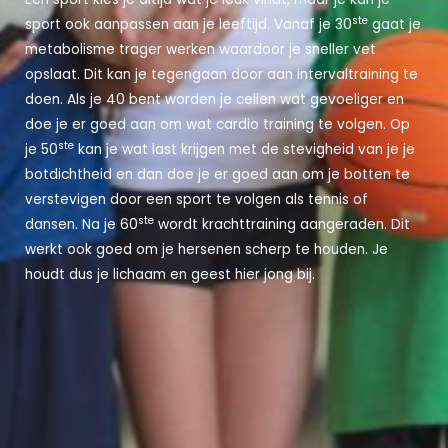
ste
sport ook aanpassen aan je leeftijd. Vanaf je 30
gaat je
metabolisme trager werken waardoor je sneller vet
opslaat. Dit kan je tegengaan door aan intervaltraining te
doen. Als je 40 bent worden je cellen wat gevoeliger en
doe je er goed aan om wat cardio training te volgen. Op
ste
je 50
kan je wat last krijgen met de stevigheid van je je
botdichtheid en dan doe je er goed aan om je botten te
verstevigen door een sport te volgen als tennis of
ste
dansen. Na je 60
wordt krachttraining aangeraden. Dit
werkt ook goed om je hersenen scherp te houden. Je
houdt dus je lichaam en geest hier jong bij.